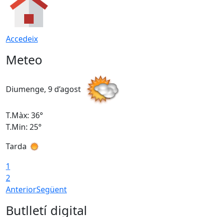
Accedeix
Meteo
Diumenge, 9 d’agost
D
T.Màx: 36°
T
T.Min: 25°
T
Tarda
T
1
2
Anterior
Següent
Butlletí digital