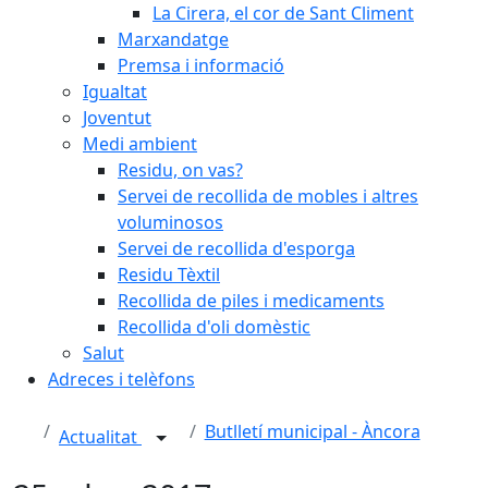
La Cirera, el cor de Sant Climent
Marxandatge
Premsa i informació
Igualtat
Joventut
Medi ambient
Residu, on vas?
Servei de recollida de mobles i altres
voluminosos
Servei de recollida d'esporga
Residu Tèxtil
Recollida de piles i medicaments
Recollida d'oli domèstic
Salut
Adreces i telèfons
Butlletí municipal - Àncora
Actualitat