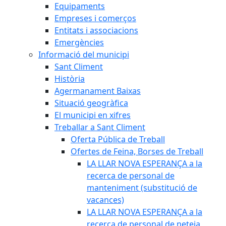
Equipaments
Empreses i comerços
Entitats i associacions
Emergències
Informació del municipi
Sant Climent
Història
Agermanament Baixas
Situació geogràfica
El municipi en xifres
Treballar a Sant Climent
Oferta Pública de Treball
Ofertes de Feina, Borses de Treball
LA LLAR NOVA ESPERANÇA a la
recerca de personal de
manteniment (substitució de
vacances)
LA LLAR NOVA ESPERANÇA a la
recerca de personal de neteja