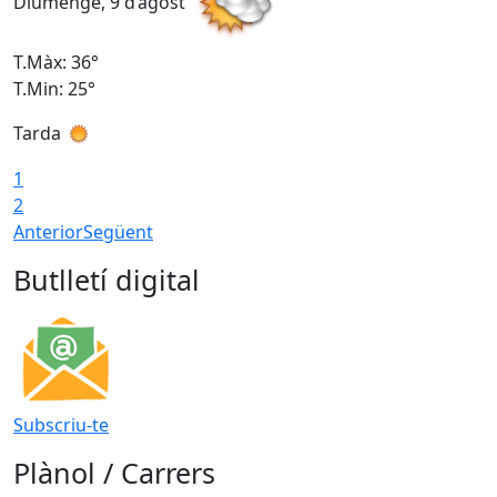
Diumenge, 9 d’agost
D
T.Màx: 36°
T
T.Min: 25°
T
Tarda
T
1
2
Anterior
Següent
Butlletí digital
Subscriu-te
Plànol / Carrers