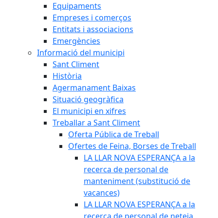
Equipaments
Empreses i comerços
Entitats i associacions
Emergències
Informació del municipi
Sant Climent
Història
Agermanament Baixas
Situació geogràfica
El municipi en xifres
Treballar a Sant Climent
Oferta Pública de Treball
Ofertes de Feina, Borses de Treball
LA LLAR NOVA ESPERANÇA a la
recerca de personal de
manteniment (substitució de
vacances)
LA LLAR NOVA ESPERANÇA a la
recerca de personal de neteja