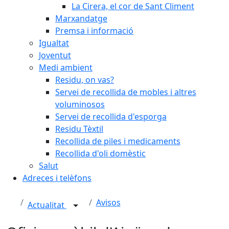
La Cirera, el cor de Sant Climent
Marxandatge
Premsa i informació
Igualtat
Joventut
Medi ambient
Residu, on vas?
Servei de recollida de mobles i altres
voluminosos
Servei de recollida d'esporga
Residu Tèxtil
Recollida de piles i medicaments
Recollida d'oli domèstic
Salut
Adreces i telèfons
Avisos
Actualitat