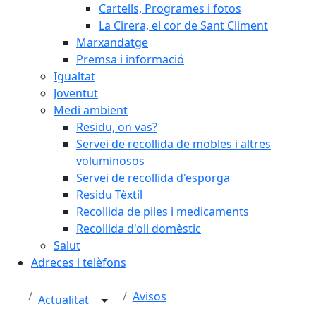
Cartells, Programes i fotos
La Cirera, el cor de Sant Climent
Marxandatge
Premsa i informació
Igualtat
Joventut
Medi ambient
Residu, on vas?
Servei de recollida de mobles i altres
voluminosos
Servei de recollida d'esporga
Residu Tèxtil
Recollida de piles i medicaments
Recollida d'oli domèstic
Salut
Adreces i telèfons
Avisos
Actualitat