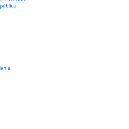
 pública
s
dania