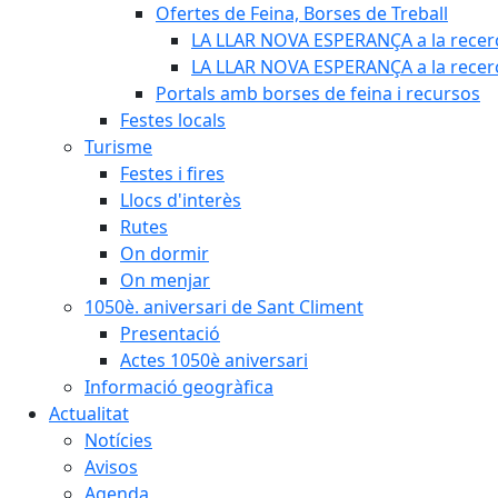
Ofertes de Feina, Borses de Treball
LA LLAR NOVA ESPERANÇA a la recerc
LA LLAR NOVA ESPERANÇA a la recerca
Portals amb borses de feina i recursos
Festes locals
Turisme
Festes i fires
Llocs d'interès
Rutes
On dormir
On menjar
1050è. aniversari de Sant Climent
Presentació
Actes 1050è aniversari
Informació geogràfica
Actualitat
Notícies
Avisos
Agenda