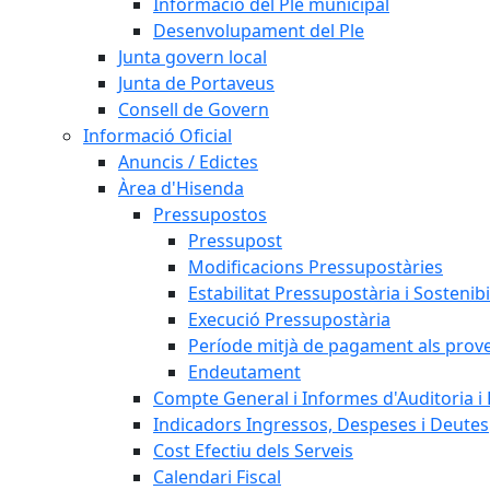
Informació del Ple municipal
Desenvolupament del Ple
Junta govern local
Junta de Portaveus
Consell de Govern
Informació Oficial
Anuncis / Edictes
Àrea d'Hisenda
Pressupostos
Pressupost
Modificacions Pressupostàries
Estabilitat Pressupostària i Sostenibi
Execució Pressupostària
Període mitjà de pagament als prov
Endeutament
Compte General i Informes d'Auditoria i F
Indicadors Ingressos, Despeses i Deutes
Cost Efectiu dels Serveis
Calendari Fiscal