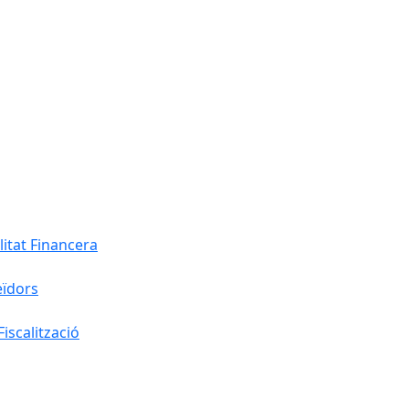
litat Financera
eïdors
iscalització