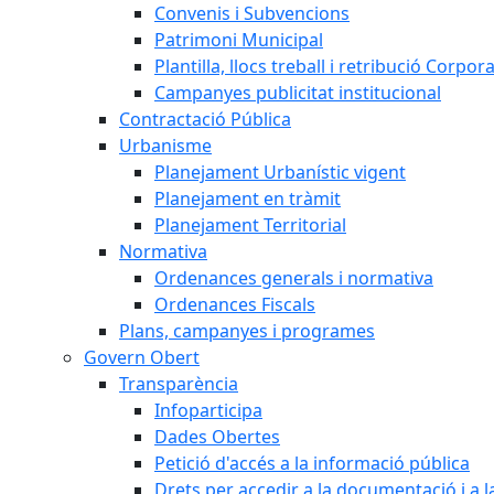
Convenis i Subvencions
Patrimoni Municipal
Plantilla, llocs treball i retribució Corpor
Campanyes publicitat institucional
Contractació Pública
Urbanisme
Planejament Urbanístic vigent
Planejament en tràmit
Planejament Territorial
Normativa
Ordenances generals i normativa
Ordenances Fiscals
Plans, campanyes i programes
Govern Obert
Transparència
Infoparticipa
Dades Obertes
Petició d'accés a la informació pública
Drets per accedir a la documentació i a 