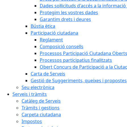
Dades sol·licituds d'accés a la informació
Protegim les vostres dades
Garantim drets i deures
Bústia ètica
Participació ciutadana
Reglament
Composició consells
Processos Participació Ciutadana Obert
Processos participatius finalitzats
Obert Concurs de Participació a la Ciuta
Carta de Serveis
Gestió de Suggeriments, queixes i propostes
Seu electrònica
Serveis i tràmits
Catàleg de Serveis
Tràmits i gestions
Carpeta ciutadana
Impostos