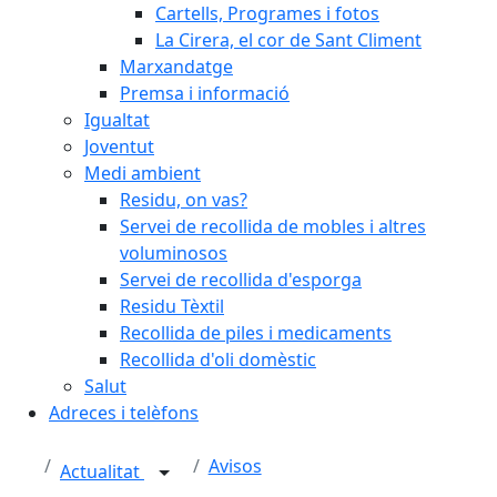
Cartells, Programes i fotos
La Cirera, el cor de Sant Climent
Marxandatge
Premsa i informació
Igualtat
Joventut
Medi ambient
Residu, on vas?
Servei de recollida de mobles i altres
voluminosos
Servei de recollida d'esporga
Residu Tèxtil
Recollida de piles i medicaments
Recollida d'oli domèstic
Salut
Adreces i telèfons
Avisos
Actualitat