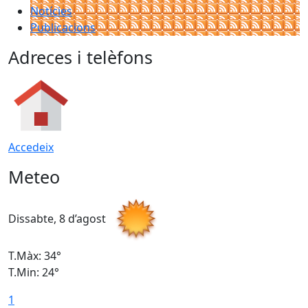
Notícies
Publicacions
Adreces i telèfons
Accedeix
Meteo
Dissabte, 8 d’agost
D
T.Màx: 34°
T
T.Min: 24°
T
1