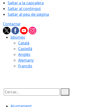
Saltar a la capçalera
Saltar al contingut
Saltar al peu de pàgina
Contactar
Idiomes
Català
Castellà
Anglès
Alemany
Francès
07.08.2026 | 11:16
Cercar:
Ajuntament