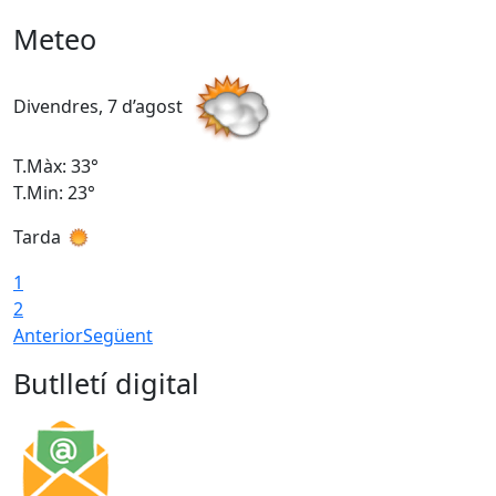
Meteo
Divendres, 7 d’agost
D
T.Màx: 33°
T
T.Min: 23°
T
Tarda
1
2
Anterior
Següent
Butlletí digital