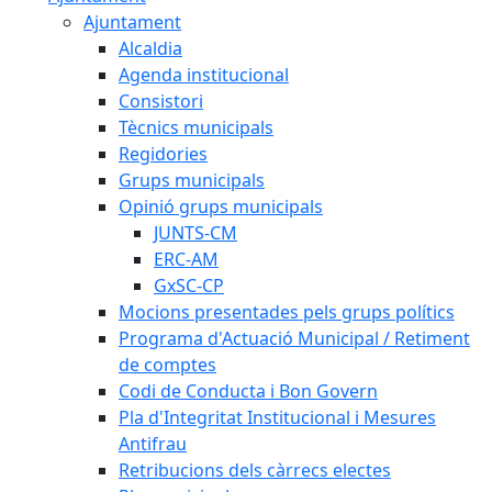
Ajuntament
Alcaldia
Agenda institucional
Consistori
Tècnics municipals
Regidories
Grups municipals
Opinió grups municipals
JUNTS-CM
ERC-AM
GxSC-CP
Mocions presentades pels grups polítics
Programa d'Actuació Municipal / Retiment
de comptes
Codi de Conducta i Bon Govern
Pla d'Integritat Institucional i Mesures
Antifrau
Retribucions dels càrrecs electes