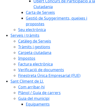
Obert Concurs de Participació a la
Ciutadania
Carta de Serveis
Gestió de Suggeriments, queixes i
propostes
Seu electrònica
Serveis i tràmits
Catàleg de Serveis
Tràmits i gestions
Carpeta ciutadana
Impostos
Factura electrònica
Verificació de documents
Finestreta Única Empresarial (FUE)
Sant Climent de Ll.
Com arribar-hi
Plànol / Guia de carrers
Guia del municipi
Equipaments