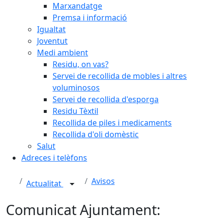
Marxandatge
Premsa i informació
Igualtat
Joventut
Medi ambient
Residu, on vas?
Servei de recollida de mobles i altres
voluminosos
Servei de recollida d'esporga
Residu Tèxtil
Recollida de piles i medicaments
Recollida d'oli domèstic
Salut
Adreces i telèfons
Avisos
Actualitat
Comunicat Ajuntament: