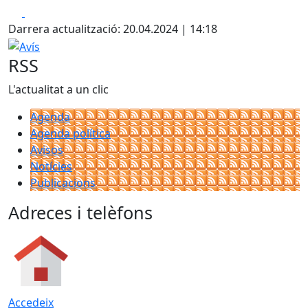
Facebook
X
Darrera actualització: 20.04.2024 | 14:18
Avís
RSS
L'actualitat a un clic
Agenda
Agenda política
Avisos
Notícies
Publicacions
Adreces i telèfons
Accedeix