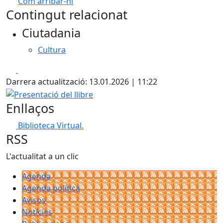
Com arribar-hi
Leaflet
| ©
OpenStreetMap
contributors
Contingut relacionat
+
Ciutadania
−
Cultura
Facebook
X
Darrera actualització: 13.01.2026 | 11:22
Presentació del llibre
Enllaços
Biblioteca Virtual.
RSS
L'actualitat a un clic
Agenda
Agenda política
Avisos
Notícies