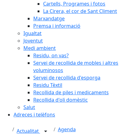
Cartells, Programes i fotos
La Cirera, el cor de Sant Climent
Marxandatge
Premsa i informació
Igualtat
Joventut
Medi ambient
Residu, on vas?
Servei de recollida de mobles i altres
voluminosos
Servei de recollida d'esporga
Residu Tèxtil
Recollida de piles i medicaments
Recollida d'oli domèstic
Salut
Adreces i telèfons
Agenda
Actualitat