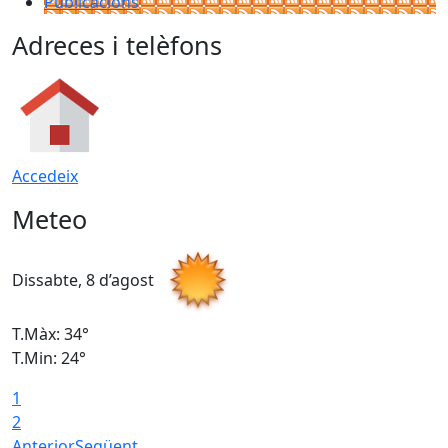
Publicacions
Adreces i telèfons
Accedeix
Meteo
Dissabte, 8 d’agost
D
T.Màx: 34°
T
T.Min: 24°
T
1
2
Anterior
Següent