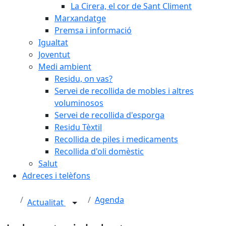
La Cirera, el cor de Sant Climent
Marxandatge
Premsa i informació
Igualtat
Joventut
Medi ambient
Residu, on vas?
Servei de recollida de mobles i altres
voluminosos
Servei de recollida d'esporga
Residu Tèxtil
Recollida de piles i medicaments
Recollida d'oli domèstic
Salut
Adreces i telèfons
Agenda
Actualitat