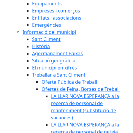
Equipaments
Empreses i comerços
Entitats i associacions
Emergències
Informació del municipi
Sant Climent
Història
Agermanament Baixas
Situació geogràfica
El municipi en xifres
Treballar a Sant Climent
Oferta Pública de Treball
Ofertes de Feina, Borses de Treball
LA LLAR NOVA ESPERANÇA a la
recerca de personal de
manteniment (substitució de
vacances)
LA LLAR NOVA ESPERANÇA a la
recerca de personal de neteja