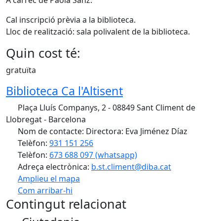
A càrrec de Paola Sanz.
Cal inscripció prèvia a la biblioteca.
Lloc de realització: sala polivalent de la biblioteca.
Quin cost té:
gratuïta
Biblioteca Ca l'Altisent
Plaça Lluís Companys, 2 - 08849 Sant Climent de
Llobregat - Barcelona
Nom de contacte: Directora: Eva Jiménez Díaz
Telèfon:
931 151 256
Telèfon:
673 688 097 (whatsapp)
Adreça electrònica:
b.st.climent@diba.cat
Amplieu el mapa
Com arribar-hi
Leaflet
| ©
OpenStreetMap
contributors
Contingut relacionat
+