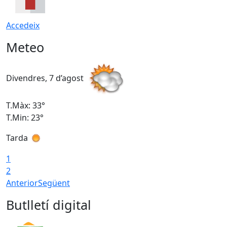
Accedeix
Meteo
Divendres, 7 d’agost
D
T.Màx: 33°
T
T.Min: 23°
T
Tarda
1
2
Anterior
Següent
Butlletí digital