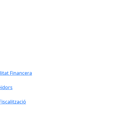
litat Financera
eïdors
iscalització