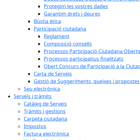
Protegim les vostres dades
Garantim drets i deures
Bústia ètica
Participació ciutadana
Reglament
Composició consells
Processos Participació Ciutadana Obert
Processos participatius finalitzats
Obert Concurs de Participació a la Ciuta
Carta de Serveis
Gestió de Suggeriments, queixes i propostes
Seu electrònica
Serveis i tràmits
Catàleg de Serveis
Tràmits i gestions
Carpeta ciutadana
Impostos
Factura electrònica