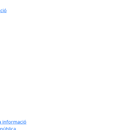
ació
la informació
 pública