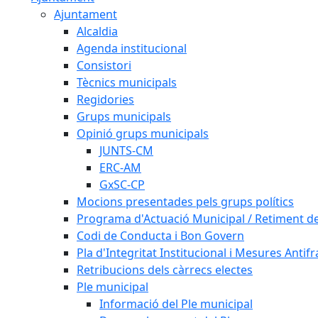
Ajuntament
Alcaldia
Agenda institucional
Consistori
Tècnics municipals
Regidories
Grups municipals
Opinió grups municipals
JUNTS-CM
ERC-AM
GxSC-CP
Mocions presentades pels grups polítics
Programa d'Actuació Municipal / Retiment 
Codi de Conducta i Bon Govern
Pla d'Integritat Institucional i Mesures Antif
Retribucions dels càrrecs electes
Ple municipal
Informació del Ple municipal