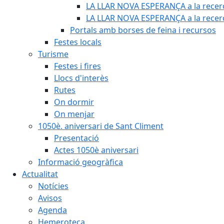
LA LLAR NOVA ESPERANÇA a la recerc
LA LLAR NOVA ESPERANÇA a la recerca
Portals amb borses de feina i recursos
Festes locals
Turisme
Festes i fires
Llocs d'interès
Rutes
On dormir
On menjar
1050è. aniversari de Sant Climent
Presentació
Actes 1050è aniversari
Informació geogràfica
Actualitat
Notícies
Avisos
Agenda
Hemeroteca