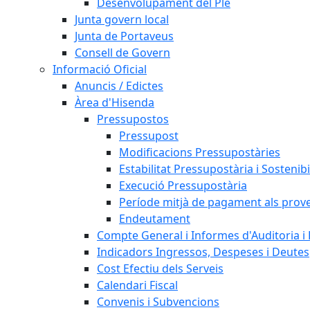
Desenvolupament del Ple
Junta govern local
Junta de Portaveus
Consell de Govern
Informació Oficial
Anuncis / Edictes
Àrea d'Hisenda
Pressupostos
Pressupost
Modificacions Pressupostàries
Estabilitat Pressupostària i Sostenibi
Execució Pressupostària
Període mitjà de pagament als prov
Endeutament
Compte General i Informes d'Auditoria i F
Indicadors Ingressos, Despeses i Deutes
Cost Efectiu dels Serveis
Calendari Fiscal
Convenis i Subvencions