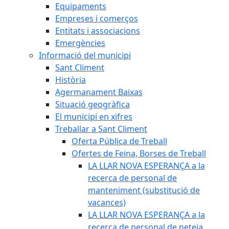
Equipaments
Empreses i comerços
Entitats i associacions
Emergències
Informació del municipi
Sant Climent
Història
Agermanament Baixas
Situació geogràfica
El municipi en xifres
Treballar a Sant Climent
Oferta Pública de Treball
Ofertes de Feina, Borses de Treball
LA LLAR NOVA ESPERANÇA a la
recerca de personal de
manteniment (substitució de
vacances)
LA LLAR NOVA ESPERANÇA a la
recerca de personal de neteja