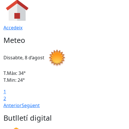
Accedeix
Meteo
Dissabte, 8 d’agost
D
T.Màx: 34°
T
T.Min: 24°
T
1
2
Anterior
Següent
Butlletí digital