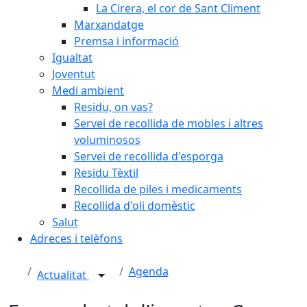
La Cirera, el cor de Sant Climent
Marxandatge
Premsa i informació
Igualtat
Joventut
Medi ambient
Residu, on vas?
Servei de recollida de mobles i altres
voluminosos
Servei de recollida d'esporga
Residu Tèxtil
Recollida de piles i medicaments
Recollida d'oli domèstic
Salut
Adreces i telèfons
Agenda
Actualitat