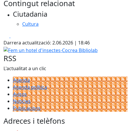
Contingut relacionat
+
Ciutadania
−
Cultura
Facebook
X
Darrera actualització: 2.06.2026 | 18:46
Fem un hotel d'insectes-Cocrea Bibliolab
RSS
L'actualitat a un clic
Agenda
Agenda política
Avisos
Notícies
Publicacions
Adreces i telèfons