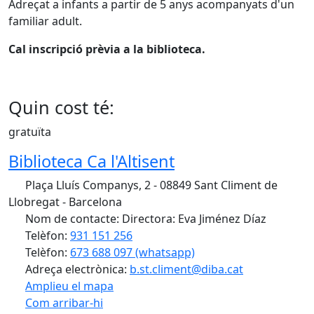
Adreçat a infants a partir de 5 anys acompanyats d'un
familiar adult.
Cal inscripció prèvia a la biblioteca.
Quin cost té:
gratuïta
Biblioteca Ca l'Altisent
Plaça Lluís Companys, 2 - 08849 Sant Climent de
Llobregat - Barcelona
Nom de contacte: Directora: Eva Jiménez Díaz
Telèfon:
931 151 256
Telèfon:
673 688 097 (whatsapp)
Adreça electrònica:
b.st.climent@diba.cat
Amplieu el mapa
Com arribar-hi
Leaflet
| ©
OpenStreetMap
contributors