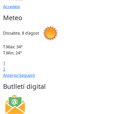
Accedeix
Meteo
Dissabte, 8 d’agost
D
T.Màx: 34°
T
T.Min: 24°
T
1
2
Anterior
Següent
Butlletí digital