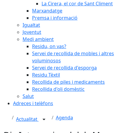
La Cirera, el cor de Sant Climent
Marxandatge
Premsa i informació
Igualtat
Joventut
Medi ambient
Residu, on vas?
Servei de recollida de mobles i altres
voluminosos
Servei de recollida d'esporga
Residu Tèxtil
Recollida de piles i medicaments
Recollida d'oli domèstic
Salut
Adreces i telèfons
Agenda
Actualitat