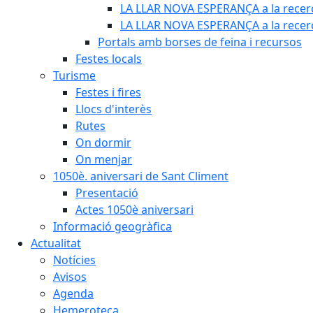
LA LLAR NOVA ESPERANÇA a la recerc
LA LLAR NOVA ESPERANÇA a la recerca
Portals amb borses de feina i recursos
Festes locals
Turisme
Festes i fires
Llocs d'interès
Rutes
On dormir
On menjar
1050è. aniversari de Sant Climent
Presentació
Actes 1050è aniversari
Informació geogràfica
Actualitat
Notícies
Avisos
Agenda
Hemeroteca