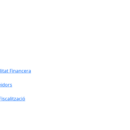
litat Financera
eïdors
iscalització