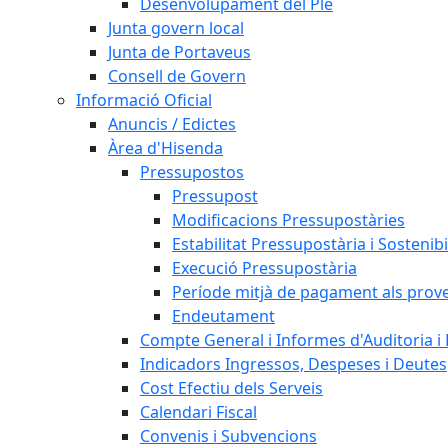
Desenvolupament del Ple
Junta govern local
Junta de Portaveus
Consell de Govern
Informació Oficial
Anuncis / Edictes
Àrea d'Hisenda
Pressupostos
Pressupost
Modificacions Pressupostàries
Estabilitat Pressupostària i Sostenibi
Execució Pressupostària
Període mitjà de pagament als prov
Endeutament
Compte General i Informes d'Auditoria i F
Indicadors Ingressos, Despeses i Deutes
Cost Efectiu dels Serveis
Calendari Fiscal
Convenis i Subvencions