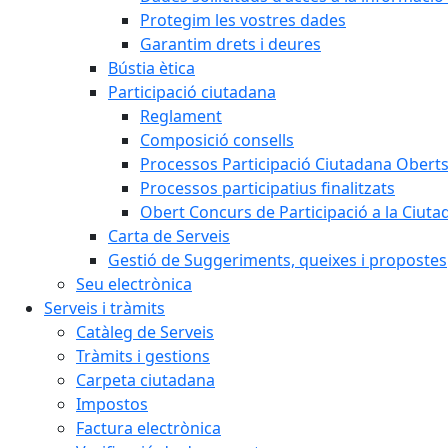
Protegim les vostres dades
Garantim drets i deures
Bústia ètica
Participació ciutadana
Reglament
Composició consells
Processos Participació Ciutadana Obert
Processos participatius finalitzats
Obert Concurs de Participació a la Ciuta
Carta de Serveis
Gestió de Suggeriments, queixes i propostes
Seu electrònica
Serveis i tràmits
Catàleg de Serveis
Tràmits i gestions
Carpeta ciutadana
Impostos
Factura electrònica