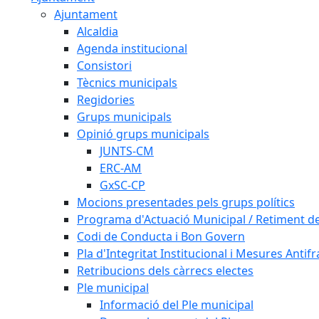
Ajuntament
Alcaldia
Agenda institucional
Consistori
Tècnics municipals
Regidories
Grups municipals
Opinió grups municipals
JUNTS-CM
ERC-AM
GxSC-CP
Mocions presentades pels grups polítics
Programa d'Actuació Municipal / Retiment 
Codi de Conducta i Bon Govern
Pla d'Integritat Institucional i Mesures Antif
Retribucions dels càrrecs electes
Ple municipal
Informació del Ple municipal