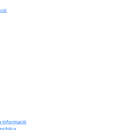
ació
la informació
 pública