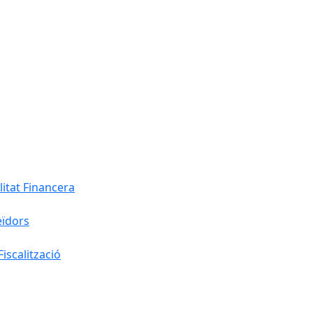
litat Financera
eïdors
iscalització