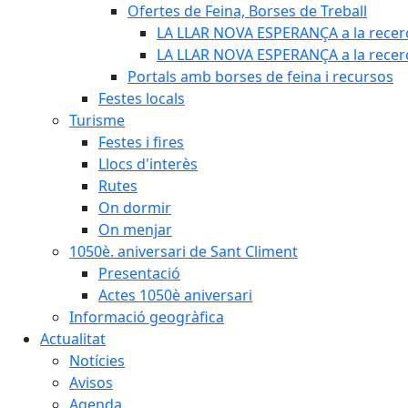
Ofertes de Feina, Borses de Treball
LA LLAR NOVA ESPERANÇA a la recerc
LA LLAR NOVA ESPERANÇA a la recerca
Portals amb borses de feina i recursos
Festes locals
Turisme
Festes i fires
Llocs d'interès
Rutes
On dormir
On menjar
1050è. aniversari de Sant Climent
Presentació
Actes 1050è aniversari
Informació geogràfica
Actualitat
Notícies
Avisos
Agenda