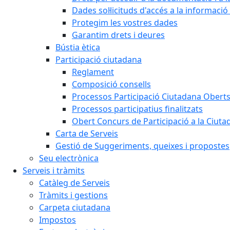
Dades sol·licituds d'accés a la informació
Protegim les vostres dades
Garantim drets i deures
Bústia ètica
Participació ciutadana
Reglament
Composició consells
Processos Participació Ciutadana Obert
Processos participatius finalitzats
Obert Concurs de Participació a la Ciuta
Carta de Serveis
Gestió de Suggeriments, queixes i propostes
Seu electrònica
Serveis i tràmits
Catàleg de Serveis
Tràmits i gestions
Carpeta ciutadana
Impostos