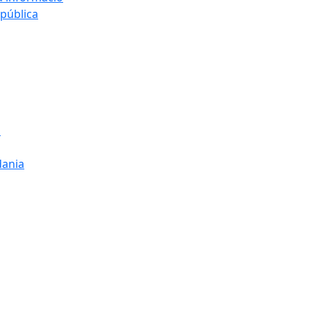
 pública
s
dania