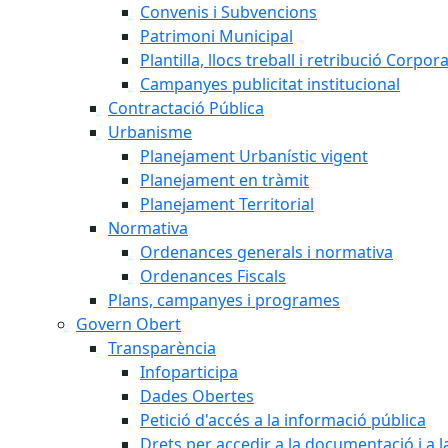
Convenis i Subvencions
Patrimoni Municipal
Plantilla, llocs treball i retribució Corpor
Campanyes publicitat institucional
Contractació Pública
Urbanisme
Planejament Urbanístic vigent
Planejament en tràmit
Planejament Territorial
Normativa
Ordenances generals i normativa
Ordenances Fiscals
Plans, campanyes i programes
Govern Obert
Transparència
Infoparticipa
Dades Obertes
Petició d'accés a la informació pública
Drets per accedir a la documentació i a 