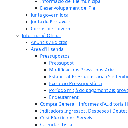
Informació del Ple municipal
Desenvolupament del Ple
Junta govern local
Junta de Portaveus
Consell de Govern
Informació Oficial
Anuncis / Edictes
Àrea d'Hisenda
Pressupostos
Pressupost
Modificacions Pressupostàries
Estabilitat Pressupostària i Sostenibi
Execució Pressupostària
Període mitjà de pagament als prov
Endeutament
Compte General i Informes d'Auditoria i F
Indicadors Ingressos, Despeses i Deutes
Cost Efectiu dels Serveis
Calendari Fiscal