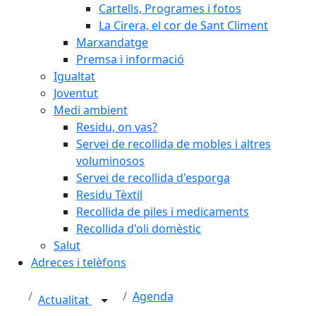
Cartells, Programes i fotos
La Cirera, el cor de Sant Climent
Marxandatge
Premsa i informació
Igualtat
Joventut
Medi ambient
Residu, on vas?
Servei de recollida de mobles i altres
voluminosos
Servei de recollida d'esporga
Residu Tèxtil
Recollida de piles i medicaments
Recollida d'oli domèstic
Salut
Adreces i telèfons
Agenda
Actualitat