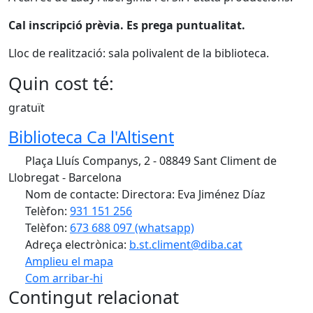
Cal inscripció prèvia. Es prega puntualitat.
Lloc de realització: sala polivalent de la biblioteca.
Quin cost té:
gratuït
Biblioteca Ca l'Altisent
Plaça Lluís Companys, 2 - 08849 Sant Climent de
Llobregat - Barcelona
Nom de contacte: Directora: Eva Jiménez Díaz
Telèfon:
931 151 256
Telèfon:
673 688 097 (whatsapp)
Adreça electrònica:
b.st.climent@diba.cat
Amplieu el mapa
Com arribar-hi
Leaflet
| ©
OpenStreetMap
contributors
Contingut relacionat
+