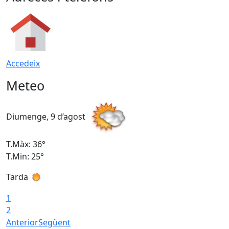
Accedeix
Meteo
Diumenge, 9 d’agost
D
T.Màx: 36°
T
T.Min: 25°
T
Tarda
T
1
2
Anterior
Següent