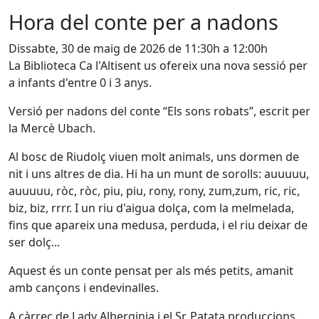
Hora del conte per a nadons
Dissabte, 30 de maig de 2026 de 11:30h a 12:00h
La Biblioteca Ca l'Altisent us ofereix una nova sessió per
a infants d'entre 0 i 3 anys.
Versió per nadons del conte “Els sons robats”, escrit per
la Mercè Ubach.
Al bosc de Riudolç viuen molt animals, uns dormen de
nit i uns altres de dia. Hi ha un munt de sorolls: auuuuu,
auuuuu, ròc, ròc, piu, piu, rony, rony, zum,zum, ric, ric,
biz, biz, rrrr. I un riu d'aigua dolça, com la melmelada,
fins que apareix una medusa, perduda, i el riu deixar de
ser dolç...
Aquest és un conte pensat per als més petits, amanit
amb cançons i endevinalles.
A càrrec de Lady Alberginia i el Sr. Patata produccions.