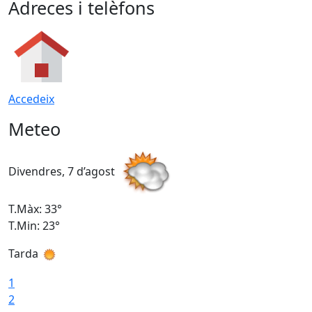
Adreces i telèfons
Accedeix
Meteo
Divendres, 7 d’agost
D
T.Màx: 33°
T
T.Min: 23°
T
Tarda
1
2