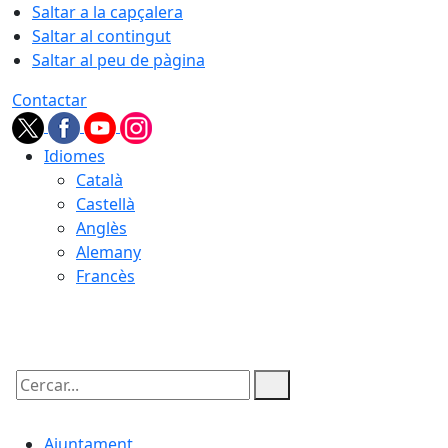
Saltar a la capçalera
Saltar al contingut
Saltar al peu de pàgina
Contactar
Idiomes
Català
Castellà
Anglès
Alemany
Francès
07.08.2026 | 05:59
Cercar:
Ajuntament