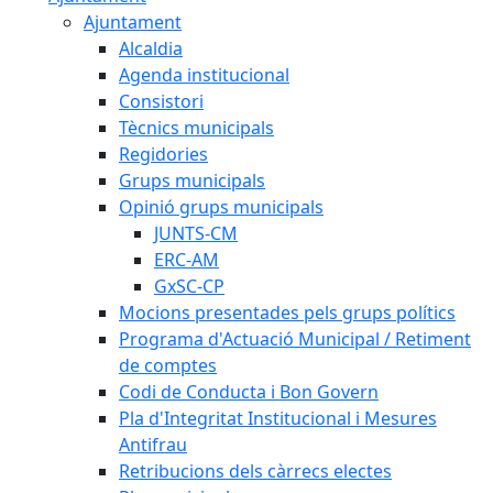
Ajuntament
Alcaldia
Agenda institucional
Consistori
Tècnics municipals
Regidories
Grups municipals
Opinió grups municipals
JUNTS-CM
ERC-AM
GxSC-CP
Mocions presentades pels grups polítics
Programa d'Actuació Municipal / Retiment
de comptes
Codi de Conducta i Bon Govern
Pla d'Integritat Institucional i Mesures
Antifrau
Retribucions dels càrrecs electes