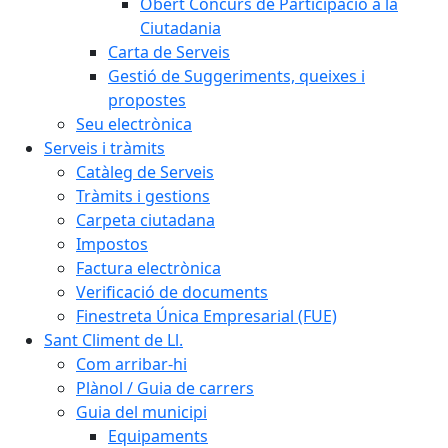
Obert Concurs de Participació a la
Ciutadania
Carta de Serveis
Gestió de Suggeriments, queixes i
propostes
Seu electrònica
Serveis i tràmits
Catàleg de Serveis
Tràmits i gestions
Carpeta ciutadana
Impostos
Factura electrònica
Verificació de documents
Finestreta Única Empresarial (FUE)
Sant Climent de Ll.
Com arribar-hi
Plànol / Guia de carrers
Guia del municipi
Equipaments