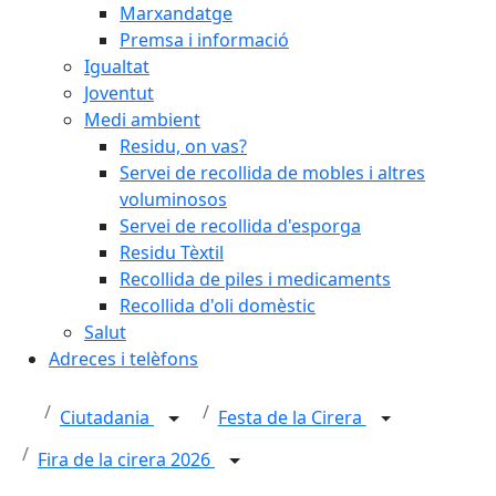
Marxandatge
Premsa i informació
Igualtat
Joventut
Medi ambient
Residu, on vas?
Servei de recollida de mobles i altres
voluminosos
Servei de recollida d'esporga
Residu Tèxtil
Recollida de piles i medicaments
Recollida d'oli domèstic
Salut
Adreces i telèfons
Ciutadania
Festa de la Cirera
Fira de la cirera 2026